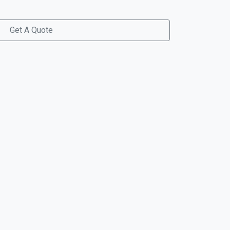
Get A Quote