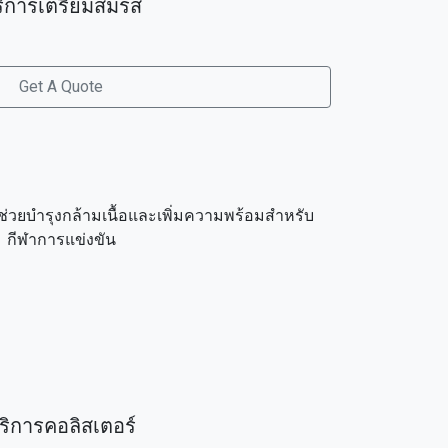
ริการเตรียมสมรส
Get A Quote
ช่วยบำรุงกล้ามเนื้อและเพิ่มความพร้อมสำหรับ
กีฬาการแข่งขัน
ริการคอลิสเตอร์