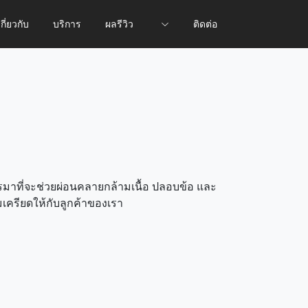
เกี่ยวกับ
บริการ
ผลรีวิว
ติดต่อ
าที่จะช่วยผ่อนคลายกล้ามเนื้อ ปลอบข้อ และ
ครียดให้กับลูกค้าของเรา