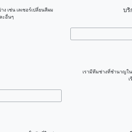
บริ
ง เช่น เลเซอร์เปลี่ยนสีผม
ละอื่นๆ
เรามีทีมช่างที่ชำนาญใน
เ