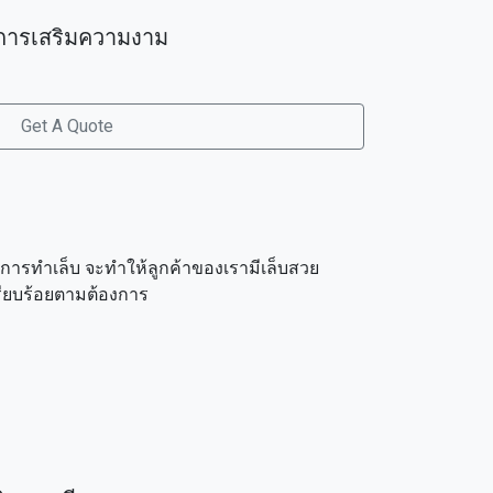
การเสริมความงาม
Get A Quote
การทำเล็บ จะทำให้ลูกค้าของเรามีเล็บสวย
รียบร้อยตามต้องการ